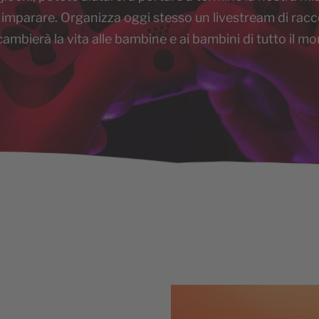
e a imparare. Organizza oggi stesso un livestream di rac
ambierà la vita alle bambine e ai bambini di tutto il m