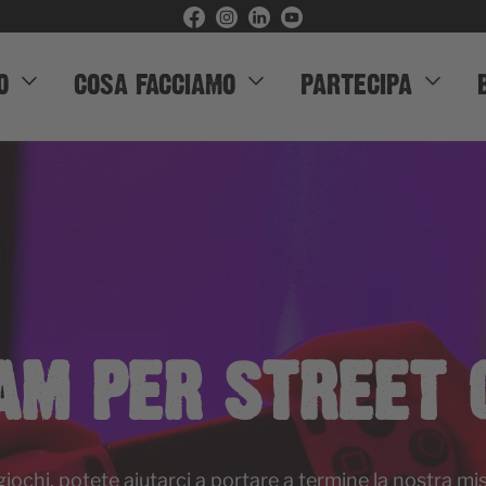
O
COSA FACCIAMO
PARTECIPA
AM PER STREET 
iochi, potete aiutarci a portare a termine la nostra mi