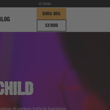
It | Italia
DONA ORA
BLOG
5X1000
CHILD
ssione di vedere tutte le bambine